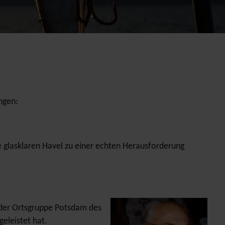
ngen:
e glasklaren Havel zu einer echten Herausforderung
 der Ortsgruppe Potsdam des
eleistet hat.