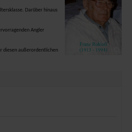
ltersklasse. Darüber hinaus
hervorragenden Angler
für diesen außerordentlichen