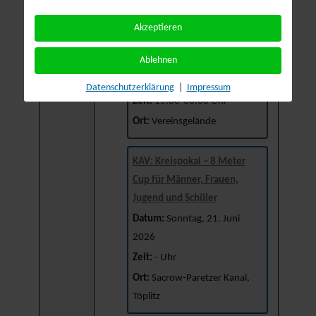
Vereinsgelände
Akzeptieren
Sommerfest
Ablehnen
Datum:
Samstag, 20. Juni
2026
Datenschutzerklärung
|
Impressum
Zeit:
15:00-00:00 Uhr
Ort:
Vereinsgelände
KAV: Kreispokal – 8 Meter
Cup für Männer, Frauen,
Jugend und Schüler
Datum:
Sonntag, 21. Juni
2026
Zeit:
- Uhr
Ort:
Sacrow-Paretzer Kanal,
Töplitz