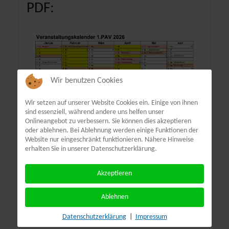
PDF:
Wir benutzen Cookies
Wir setzen auf unserer Website Cookies ein. Einige von ihnen
sind essenziell, während andere uns helfen unser
Onlineangebot zu verbessern. Sie können dies akzeptieren
oder ablehnen. Bei Ablehnung werden einige Funktionen der
Website nur eingeschränkt funktionieren. Nähere Hinweise
erhalten Sie in unserer Datenschutzerklärung.
Akzeptieren
Terminübersicht
Ablehnen
Datenschutzerklärung
|
Impressum
Gehe zu Monat
Nach Jahr
Nach Monat
Nach Kategorie
Suche