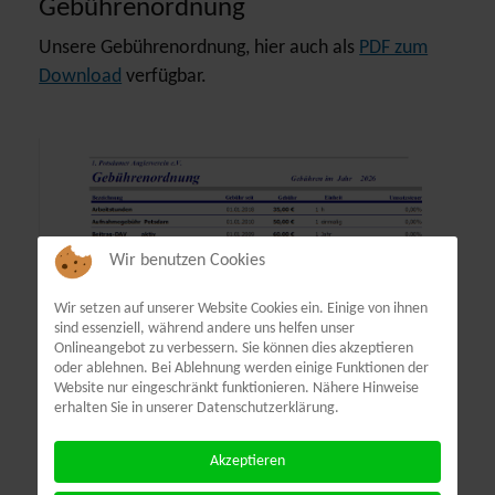
Gebührenordnung
Unsere Gebührenordnung, hier auch als
PDF zum
Download
verfügbar.
Wir benutzen Cookies
Wir setzen auf unserer Website Cookies ein. Einige von ihnen
sind essenziell, während andere uns helfen unser
Onlineangebot zu verbessern. Sie können dies akzeptieren
oder ablehnen. Bei Ablehnung werden einige Funktionen der
Website nur eingeschränkt funktionieren. Nähere Hinweise
erhalten Sie in unserer Datenschutzerklärung.
Akzeptieren