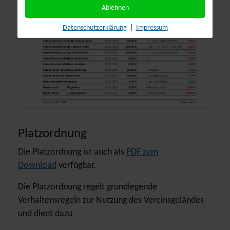
Ablehnen
Datenschutzerklärung
|
Impressum
Platzordnung
Die Platzordnung ist auch als
PDF zum
Download
verfügbar.
Die Platzordnung regelt grundlegende
Verhaltensregeln zur Nutzung des Vereinsgeländes
und dient dazu