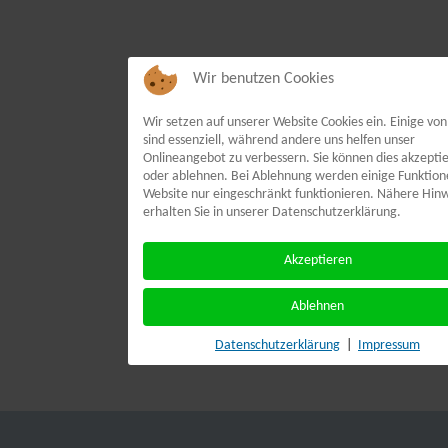
Wir benutzen Cookies
Wir setzen auf unserer Website Cookies ein. Einige von
sind essenziell, während andere uns helfen unser
Onlineangebot zu verbessern. Sie können dies akzepti
oder ablehnen. Bei Ablehnung werden einige Funktion
Website nur eingeschränkt funktionieren. Nähere Hin
erhalten Sie in unserer Datenschutzerklärung.
Akzeptieren
Ablehnen
Datenschutzerklärung
|
Impressum