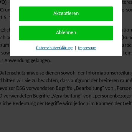
GVO)
- die Verarbeitung ist zur Wahrung der berechtigten Inter
d Grundfreiheiten der betroffenen Person, die den Schutz per
Akzeptieren
1 S. 1 lit. b) DSGVO).
tzlich zu den Datenschutzregelungen der DSGVO gelten natio
Ablehnen
uch personenbezogener Daten bei der Datenverarbeitung (Bun
, zum Recht auf Löschung, zum Widerspruchsrecht, zur Verarb
Datenschutzerklärung
|
Impressum
sowie automatisierten Entscheidungsfindung im Einzelfall eins
zur Anwendung gelangen.
Datenschutzhinweise dienen sowohl der Informationserteilun
itten wir Sie zu beachten, dass aufgrund der breiteren räuml
weizer DSG verwendeten Begriffe „Bearbeitung" von „Person
 verwendeten Begriffe „Verarbeitung" von „personenbezogene
zliche Bedeutung der Begriffe wird jedoch im Rahmen der Gel