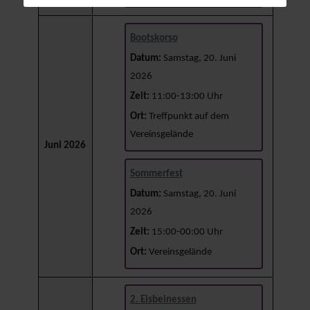
Bootskorso
Datum:
Samstag, 20. Juni
2026
Zeit:
11:00-13:00 Uhr
Ort:
Treffpunkt auf dem
Vereinsgelände
Juni 2026
Sommerfest
Datum:
Samstag, 20. Juni
2026
Zeit:
15:00-00:00 Uhr
Ort:
Vereinsgelände
2. Eisbeinessen