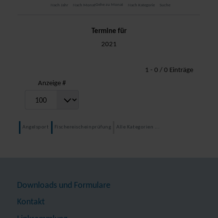
Gehe zu Monat
Nach Jahr
Nach Monat
Nach Kategorie
Suche
Termine für
2021
Limite der Paginierungsliste
1 - 0 / 0 Einträge
Anzeige #
Angelsport
Fischereischeinprüfung
Alle Kategorien ...
Downloads und Formulare
Kontakt