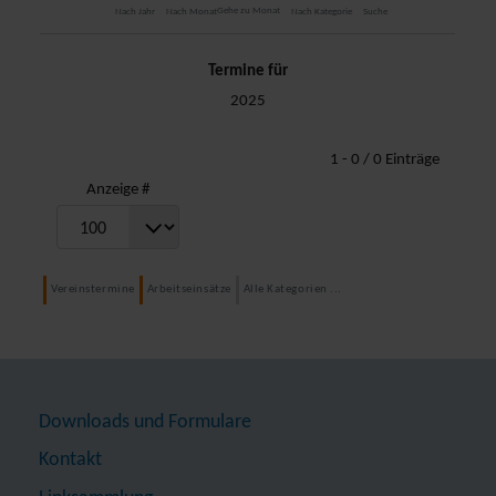
Gehe zu Monat
Nach Jahr
Nach Monat
Nach Kategorie
Suche
Termine für
2025
Limite der Paginierungsliste
1 - 0 / 0 Einträge
Anzeige #
Vereinstermine
Arbeitseinsätze
Alle Kategorien ...
Downloads und Formulare
Kontakt