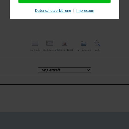
Datenschutzerklärung
|
Impressum
Gehe zu Monat
Nach Jahr
Nach Monat
Nach Kategorie
Suche
Eine Kategorie auswählen um die Liste zu filtern