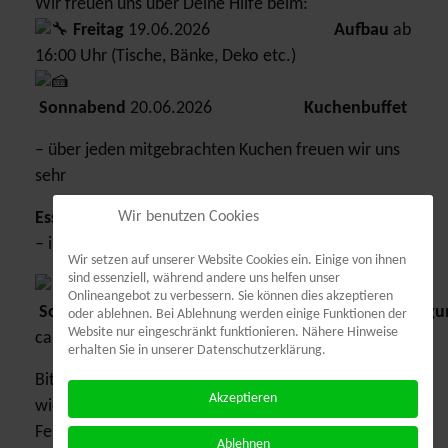
Wir freuen uns über Deine Hilfe beim:
Freitag
19.06.2026
Aufbau
ab
16:00 Uhr (Tische, Bänke, Deko etc.)
Sonnabend
20.06.2026
Kuchenbuffet
– über jeden mitgebrachten Kuchen freuen wir uns
sehr
Wir benutzen Cookies
Essens- und Getränkeausschank
– in Schichten von je 1 Stunde
Wir setzen auf unserer Website Cookies ein. Einige von ihnen
sind essenziell, während andere uns helfen unser
Onlineangebot zu verbessern. Sie können dies akzeptieren
Sonntag
21.06.2026
Abbau
und
Reinigu
oder ablehnen. Bei Ablehnung werden einige Funktionen der
Website nur eingeschränkt funktionieren. Nähere Hinweise
ca. 10:00 Uhr
erhalten Sie in unserer Datenschutzerklärung.
Bitte überleg, wann es bei Dir am besten passt und
Akzeptieren
wie Du aktiv am Erfolg unseres gemeinsamen
Festes mitwirken kannst. Selbstverständlich sind
Ablehnen