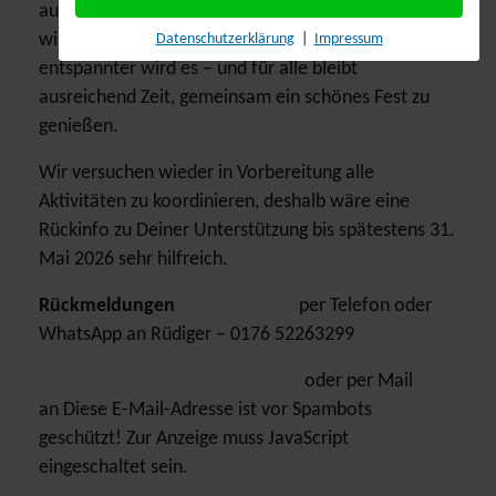
auch weitere Ideen oder Vorschläge immer
Datenschutzerklärung
|
Impressum
willkommen. Also je mehr mithelfen, umso
entspannter wird es – und für alle bleibt
ausreichend Zeit, gemeinsam ein schönes Fest zu
genießen.
Wir versuchen wieder in Vorbereitung alle
Aktivitäten zu koordinieren, deshalb wäre eine
Rückinfo zu Deiner Unterstützung bis spätestens 31.
Mai 2026 sehr hilfreich.
Rückmeldungen
per Telefon oder
WhatsApp an Rüdiger – 0176 52263299
oder per Mail
an
Diese E-Mail-Adresse ist vor Spambots
geschützt! Zur Anzeige muss JavaScript
eingeschaltet sein.