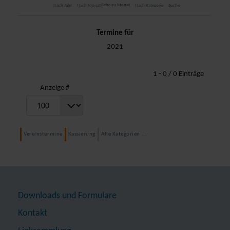
Gehe zu Monat
Nach Jahr
Nach Monat
Nach Kategorie
Suche
Termine für
2021
Limite der Paginierungsliste
1 - 0 / 0 Einträge
Anzeige #
Vereinstermine
Kassierung
Alle Kategorien ...
Downloads und Formulare
Kontakt