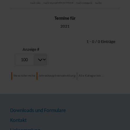
Gehe zu Monat
Nach Jahr
Nach Monat
Nach Kategorie
Suche
Termine für
2021
Limite der Paginierungsliste
1 - 0 / 0 Einträge
Anzeige #
Vereinstermine
Jahreshauptversammlung
Alle Kategorien ...
Downloads und Formulare
Kontakt